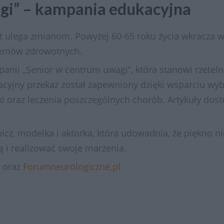
gi” – kampania edukacyjna
ulega zmianom. Powyżej 60-65 roku życia wkracza w t
lemów zdrowotnych.
ii „Senior w centrum uwagi”, która stanowi rzetelne
cyjny przekaz został zapewniony dzięki wsparciu wybi
yki oraz leczenia poszczególnych chorób. Artykuły dos
, modelka i aktorka, która udowadnia, że piękno nie l
 i realizować swoje marzenia.
oraz
Forumneurologiczne.pl