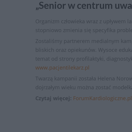
„Senior w centrum uwa
Organizm człowieka wraz z upływem lat 
stopniowo zmienia się specyfika prob
Zostaliśmy partnerem medialnym kampan
bliskich oraz opiekunów. Wysoce eduka
temat od strony profilaktyki, diagnost
www.pacjentilekarz.pl
Twarzą kampanii została Helena Norowicz
dojrzałym wieku można zostać modelką
Czytaj więcej:
ForumKardiologiczne.pl