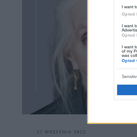
I want t
Opted 
I want 
Advertis
Opted 
I want t
of my P
was col
Opted 
Sensiti
27 WRZEŚNIA 2022