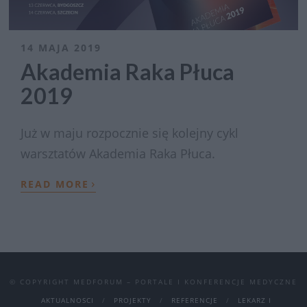
14 MAJA 2019
Akademia Raka Płuca
2019
Już w maju rozpocznie się kolejny cykl
warsztatów Akademia Raka Płuca.
›
READ MORE
© COPYRIGHT MEDFORUM – PORTALE I KONFERENCJE MEDYCZNE
AKTUALNOSCI
PROJEKTY
REFERENCJE
LEKARZ I