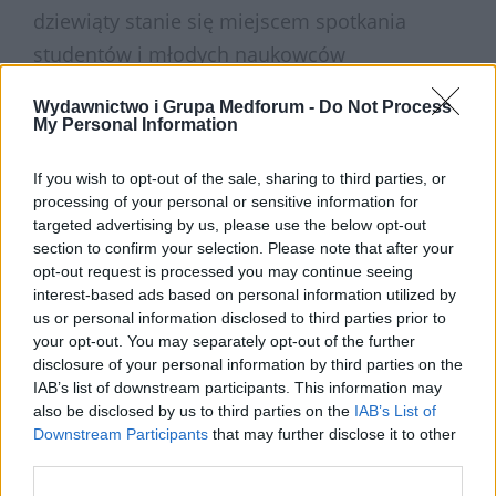
dziewiąty stanie się miejscem spotkania
studentów i młodych naukowców
zainteresowanych nowoczesnymi metodami
Wydawnictwo i Grupa Medforum -
Do Not Process
diagnostyki i terapii medycznej.
My Personal Information
Wydarzenie odbędzie się w dniach 7–8
If you wish to opt-out of the sale, sharing to third parties, or
listopada 2025 roku i jest organizowane przez
processing of your personal or sensitive information for
Studenckie Koło Naukowe przy Zakładzie
targeted advertising by us, please use the below opt-out
section to confirm your selection. Please note that after your
Radiologii Zabiegowej i Neuroradiologii
opt-out request is processed you may continue seeing
Uniwersytetu Medycznego w Lublinie.
interest-based ads based on personal information utilized by
us or personal information disclosed to third parties prior to
›
READ MORE
your opt-out. You may separately opt-out of the further
disclosure of your personal information by third parties on the
IAB’s list of downstream participants. This information may
also be disclosed by us to third parties on the
IAB’s List of
Downstream Participants
that may further disclose it to other
third parties.