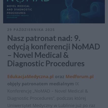
29 PAŹDZIERNIKA 2025
Nasz patronat nad: 9.
edycją konferencji NoMAD
– Novel Medical &
Diagnostic Procedures
EdukacjaMedyczna.pl
oraz
Medforum.pl
objęły patronatem medialnym
IX
Konferencję „NoMAD – Novel Medical &
Diagnostic Procedures”, podczas której
Uniwersytet Medyczny w Lublinie już po raz