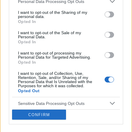
Personal Data Processing Opt Outs
I want to opt-out of the Sharing of my
personal data.
Opted In
I want to opt-out of the Sale of my
Personal Data.
14 CZERWCA 2022
Opted In
43. Kongres Polskiego
I want to opt-out of processing my
Personal Data for Targeted Advertising.
Lekarskiego Towarzystwa
Opted In
Radiologicznego
I want to opt-out of Collection, Use,
Retention, Sale, and/or Sharing of my
Personal Data that Is Unrelated with the
Purposes for which it was collected.
Szanowni Państwo,
Opted Out
serdecznie zapraszamy
radiologów
,
Sensitive Data Processing Opt Outs
techników
elektroradiologii
,
pielęgniarki
,
CONFIRM
fizyków medycznych
,
inżynierów
,
studentów
oraz
lekarzy
innych