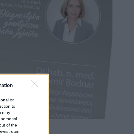
mation
sonal or
ection to
ou may
 personal
out of the
 downstream