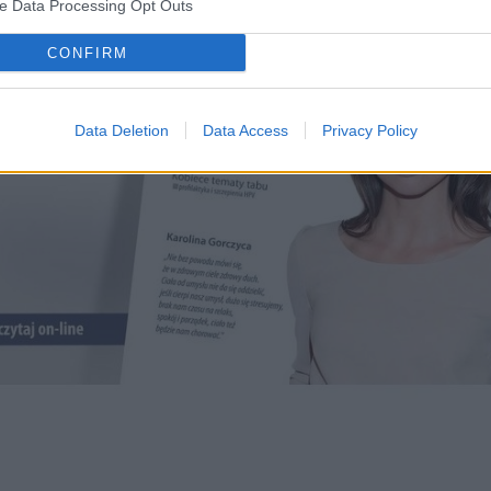
ve Data Processing Opt Outs
CONFIRM
Data Deletion
Data Access
Privacy Policy