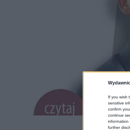
Wydawnic
If you wish 
sensitive in
confirm you
continue se
information 
further disc