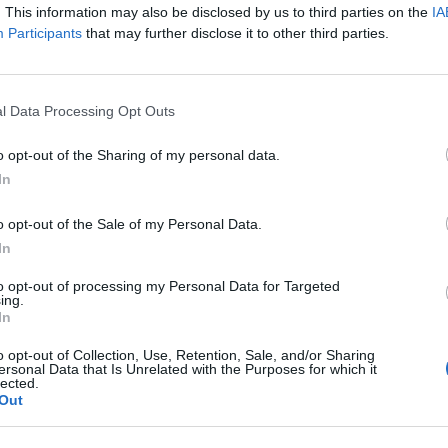
. This information may also be disclosed by us to third parties on the
IA
 kampania prasowo-internetowa
Participants
that may further disclose it to other third parties.
l Data Processing Opt Outs
a prasowo-internetowa „Kobiece zdrowie w centrum uwa
o opt-out of the Sharing of my personal data.
Projekt powstał przy wsparciu merytorycznym wielu 
In
o opt-out of the Sale of my Personal Data.
In
to opt-out of processing my Personal Data for Targeted
ing.
In
o opt-out of Collection, Use, Retention, Sale, and/or Sharing
ersonal Data that Is Unrelated with the Purposes for which it
lected.
Out