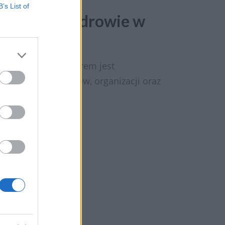
B’s List of
 „Kobiece zdrowie w
gi”. Jej organizatorem jest
cenionych ekspertów, organizacji oraz